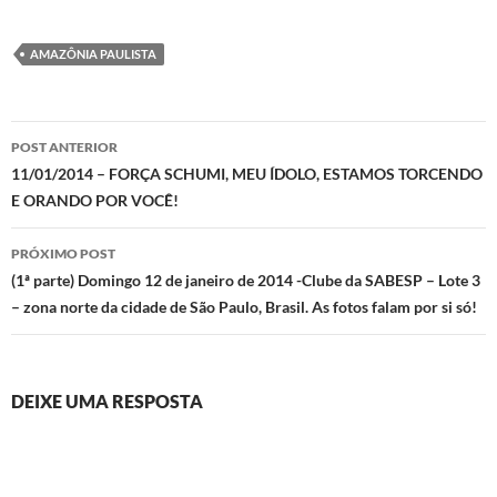
AMAZÔNIA PAULISTA
Navegação
POST ANTERIOR
de
11/01/2014 – FORÇA SCHUMI, MEU ÍDOLO, ESTAMOS TORCENDO
E ORANDO POR VOCÊ!
posts
PRÓXIMO POST
(1ª parte) Domingo 12 de janeiro de 2014 -Clube da SABESP – Lote 3
– zona norte da cidade de São Paulo, Brasil. As fotos falam por si só!
DEIXE UMA RESPOSTA