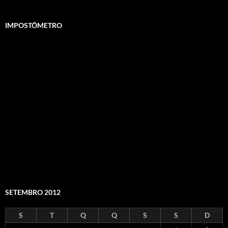
IMPOSTÔMETRO
SETEMBRO 2012
S
T
Q
Q
S
S
D