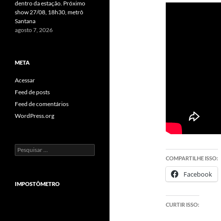
dentro da estação. Próximo
show 27/08, 18h30, metrô
Santana
agosto 7, 2026
META
Acessar
Feed de posts
Feed de comentários
WordPress.org
Pesquisar
por:
COMPARTILHE ISSO:
Facebook
IMPOSTÔMETRO
CURTIR ISSO: