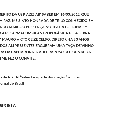
ão
RITO DA USP, AZIZ AB' SABER EM 16/03/2012. QUE
M PAZ. ME SINTO HONRADA DE TÊ-LO CONHECIDO EM
UANDO MARCOU PRESENÇA NO TEATRO OFICINA EM
M A PEÇA "MACUMBA ANTROPOFÁGICA PELA SERRA
. MAURO VICTOR E ZÉ CELSO, DIRETOR HÁ 53 ANOS
ODOS ALÍ PRESENTES ERGUERAM UMA TAÇA DE VINHO
RA DA CANTAREIRA. IZABEL RAPOSO DO JORNAL DA
 ME FEZ O CONVITE.
 de Aziz Ab’Saber fará parte da coleção ‘Leituras
Jornal do Brasil
ESPOSTA