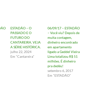
ADÃO
ESTADÃO – O
06/09/17 – ESTADÃO
PASSADO E O
– Você viu? Depois de
FUTURO DO
muita contagem,
CANTAREIRA. VEJA
dinheiro encontrado
A SÉRIE HISTÓRICA.
em apartamento
julho 22, 2024
ligado a Geddel Vieira
Em "Cantareira"
Lima totalizou R$ 51
milhões. É dinheiro
pra dedéu!
setembro 6, 2017
Em "ESTADÃO"