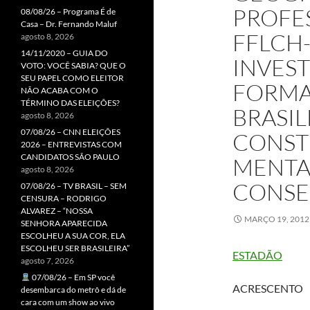
PROFE
08/08/26 – Programa É de
Casa – Dr. Fernando Maluf
FFLCH-
agosto 8, 2026
14/11/2020 – GUIA DO
INVES
VOTO: VOCÊ SABIA? QUE O
SEU PAPEL COMO ELEITOR
FORMA
NÃO ACABA COM O
TÉRMINO DAS ELEIÇÕES?
BRASIL
agosto 8, 2026
07/08/26 – CNN ELEIÇÕES
CONST
2026 – ENTREVISTAS COM
CANDIDATOS SÃO PAULO
MENTA
agosto 8, 2026
CONSE
07/08/26 – TV BRASIL – SEM
CENSURA – RODRIGO
ALVAREZ – “NOSSA
MARÇO 19, 2012
SENHORA APARECIDA
ESCOLHEU A SUA COR, ELA
ESCOLHEU SER BRASILEIRA”
ESTADÃO
agosto 7, 2026
07/08/26 – Em SP você
ACRESCENTO
desembarca do metrô e dá de
cara com um show ao vivo