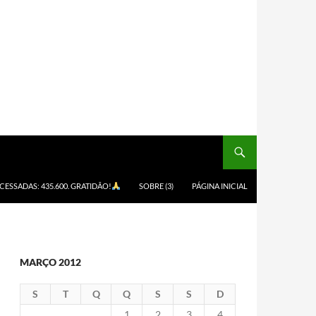
ACESSADAS: 435.600. GRATIDÃO!
SOBRE (3)
PÁGINA INICIAL
MARÇO 2012
S
T
Q
Q
S
S
D
1
2
3
4