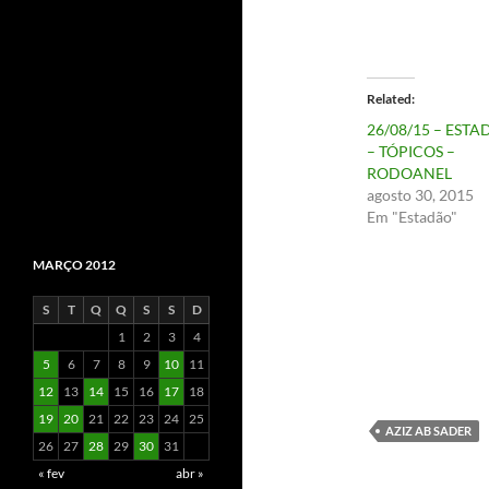
Related
26/08/15 – EST
– TÓPICOS –
RODOANEL
agosto 30, 2015
Em "Estadão"
MARÇO 2012
S
T
Q
Q
S
S
D
1
2
3
4
5
6
7
8
9
10
11
12
13
14
15
16
17
18
19
20
21
22
23
24
25
AZIZ AB SADER
26
27
28
29
30
31
« fev
abr »