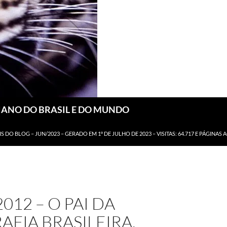
DIANO DO BRASIL E DO MUNDO
IS DO BLOG – JUN/2023 – GERADO EM 1º DE JULHO DE 2023 – VISITAS: 64.717 E PÁGINAS 
2012 – O PAI DA
FIA BRASILEIRA,