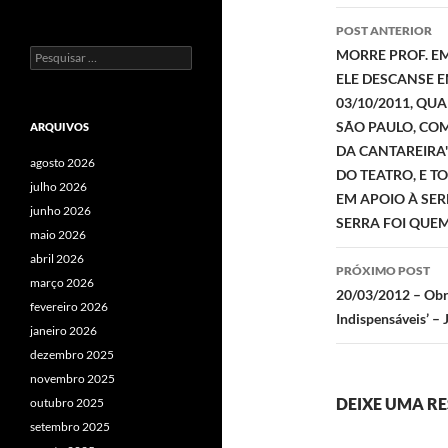
Navegaç
POST ANTERIOR
de
Pesquisar
MORRE PROF. EMÉ
por:
ELE DESCANSE E
posts
03/10/2011, Q
SÃO PAULO, CO
ARQUIVOS
DA CANTAREIRA"
agosto 2026
DO TEATRO, E T
julho 2026
EM APOIO À SER
junho 2026
SERRA FOI QUEM
maio 2026
abril 2026
PRÓXIMO POST
março 2026
20/03/2012 – Obra
fevereiro 2026
Indispensáveis’ – 
janeiro 2026
dezembro 2025
novembro 2025
DEIXE UMA R
outubro 2025
setembro 2025