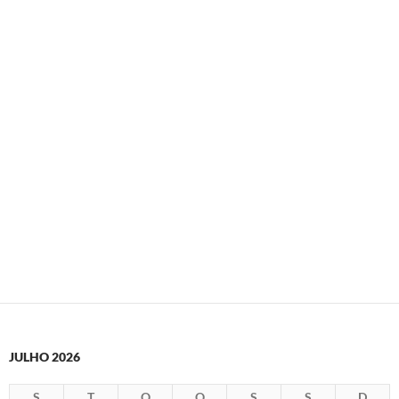
JULHO 2026
S
T
Q
Q
S
S
D