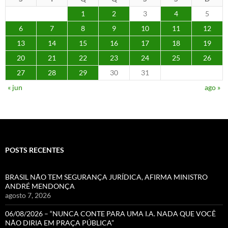
1
2
3
4
5
6
7
8
9
10
11
12
13
14
15
16
17
18
19
20
21
22
23
24
25
26
27
28
29
30
31
« jun
ago »
POSTS RECENTES
BRASIL NÃO TEM SEGURANÇA JURÍDICA, AFIRMA MINISTRO
ANDRÉ MENDONÇA
agosto 7, 2026
06/08/2026 – “NUNCA CONTE PARA UMA I.A. NADA QUE VOCÊ
NÃO DIRIA EM PRAÇA PÚBLICA”