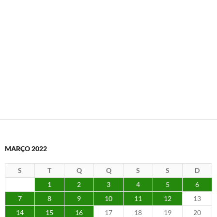
MARÇO 2022
S
T
Q
Q
S
S
D
1
2
3
4
5
6
7
8
9
10
11
12
13
14
15
16
17
18
19
20