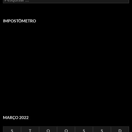
por:
IMPOSTÔMETRO
MARÇO 2022
S
T
Q
Q
S
S
D