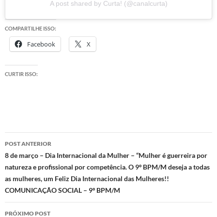
A post shared by Curta! (@canalcurta)
COMPARTILHE ISSO:
Facebook
X
CURTIR ISSO:
Navegação
POST ANTERIOR
de
8 de março – Dia Internacional da Mulher – “Mulher é guerreira por
natureza e profissional por competência. O 9º BPM/M deseja a todas
posts
as mulheres, um Feliz Dia Internacional das Mulheres!!
COMUNICAÇÃO SOCIAL – 9º BPM/M
PRÓXIMO POST