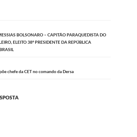
ão
R MESSIAS BOLSONARO – CAPITÃO PARAQUEDISTA DO
EIRO, ELEITO 38º PRESIDENTE DA REPÚBLICA
BRASIL
 põe chefe da CET no comando da Dersa
ESPOSTA