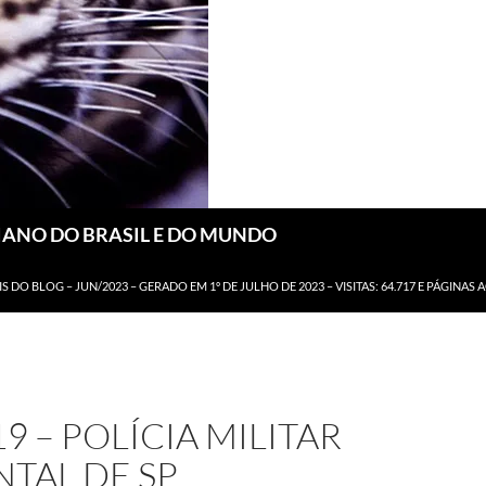
DIANO DO BRASIL E DO MUNDO
IS DO BLOG – JUN/2023 – GERADO EM 1º DE JULHO DE 2023 – VISITAS: 64.717 E PÁGINAS 
19 – POLÍCIA MILITAR
TAL DE SP