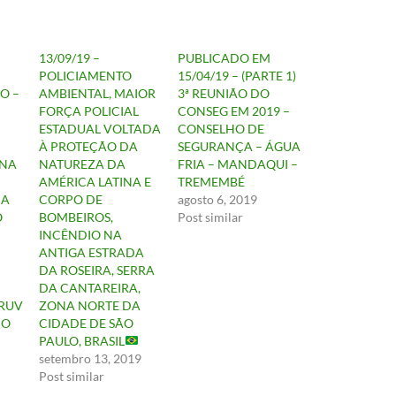
13/09/19 –
PUBLICADO EM
POLICIAMENTO
15/04/19 – (PARTE 1)
O –
AMBIENTAL, MAIOR
3ª REUNIÃO DO
FORÇA POLICIAL
CONSEG EM 2019 –
ESTADUAL VOLTADA
CONSELHO DE
À PROTEÇÃO DA
SEGURANÇA – ÁGUA
ONA
NATUREZA DA
FRIA – MANDAQUI –
AMÉRICA LATINA E
TREMEMBÉ
ÇA
CORPO DE
agosto 6, 2019
O
BOMBEIROS,
Post similar
INCÊNDIO NA
ANTIGA ESTRADA
DA ROSEIRA, SERRA
DA CANTAREIRA,
RUV
ZONA NORTE DA
NO
CIDADE DE SÃO
PAULO, BRASIL
setembro 13, 2019
Post similar