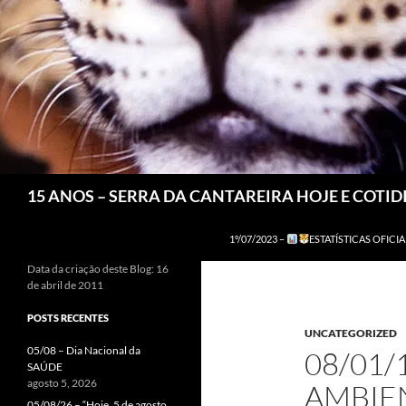
Pesquisar
15 ANOS – SERRA DA CANTAREIRA HOJE E COTI
1º/07/2023 –
ESTATÍSTICAS OFICIA
Data da criação deste Blog: 16
de abril de 2011
POSTS RECENTES
UNCATEGORIZED
05/08 – Dia Nacional da
08/01/
SAÚDE
agosto 5, 2026
AMBIEN
05/08/26 – “Hoje, 5 de agosto,