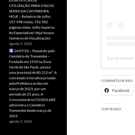
ESTATÍSTICAS DE
UTILIZAÇÃO PARA O BLOG
SERRA DA CANTAREIRA
HOJE – Relatório de Julho:
257.998 visitas, 792.982
páginas vistas. Julho Superou
As Expectativas! Veja Nossos
Números de Visualizações
agosto 5, 2026
24/07/26 – Passando pelo
Cemitério do Tremembé –
A post shared
Fundado em 1933 na Zona
Norte de São Paulo, possui
uma área total de 80.212 m². A
concessão à iniciativa privada
COMPARTILHE ISSO:
pela Prefeitura se deu em
março de 2023, por um
Facebook
período de 25 anos. A
Concessionária CONSOLARE
administra o Cemitério
CURTIR ISSO:
Tremembé desde março de
2023
agosto 5, 2026