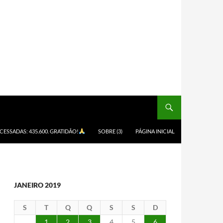
ACESSADAS: 435.600. GRATIDÃO!
SOBRE (3)
PÁGINA INICIAL
JANEIRO 2019
S
T
Q
Q
S
S
D
1
2
3
4
5
6