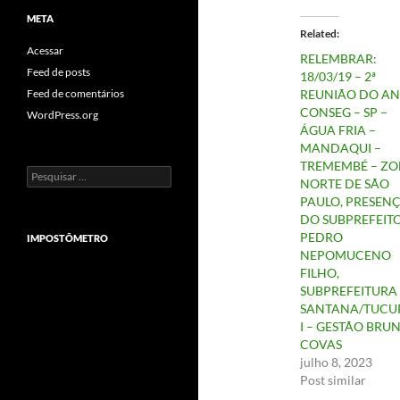
META
Related
Acessar
RELEMBRAR:
Feed de posts
18/03/19 – 2ª
REUNIÃO DO AN
Feed de comentários
CONSEG – SP –
WordPress.org
ÁGUA FRIA –
MANDAQUI –
TREMEMBÉ – Z
Pesquisar
NORTE DE SÃO
por:
PAULO, PRESEN
DO SUBPREFEIT
PEDRO
IMPOSTÔMETRO
NEPOMUCENO
FILHO,
SUBPREFEITURA
SANTANA/TUCU
I – GESTÃO BRU
COVAS
julho 8, 2023
Post similar