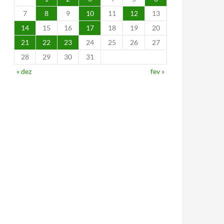
7
8
9
10
11
12
13
14
15
16
17
18
19
20
21
22
23
24
25
26
27
28
29
30
31
« dez
fev »