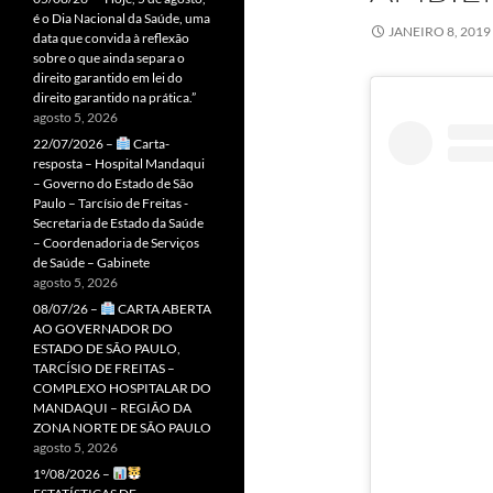
é o Dia Nacional da Saúde, uma
JANEIRO 8, 2019
data que convida à reflexão
sobre o que ainda separa o
direito garantido em lei do
direito garantido na prática.”
agosto 5, 2026
22/07/2026 –
Carta-
resposta – Hospital Mandaqui
– Governo do Estado de São
Paulo – Tarcísio de Freitas -
Secretaria de Estado da Saúde
– Coordenadoria de Serviços
de Saúde – Gabinete
agosto 5, 2026
08/07/26 –
CARTA ABERTA
AO GOVERNADOR DO
ESTADO DE SÃO PAULO,
TARCÍSIO DE FREITAS –
COMPLEXO HOSPITALAR DO
MANDAQUI – REGIÃO DA
ZONA NORTE DE SÃO PAULO
agosto 5, 2026
1º/08/2026 –