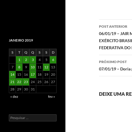
Navegaç
POST ANTERIOR
de
06/01/19 – JAI
EXÉRCITO BRASIL
JANEIRO 2019
posts
FEDERATIVA DO 
S
T
Q
Q
S
S
D
1
2
3
4
5
6
PRÓXIMO POST
7
8
9
10
11
12
13
07/01/19 – Doria
14
15
16
17
18
19
20
21
22
23
24
25
26
27
28
29
30
31
DEIXE UMA R
« dez
fev »
Pesquisar
por: