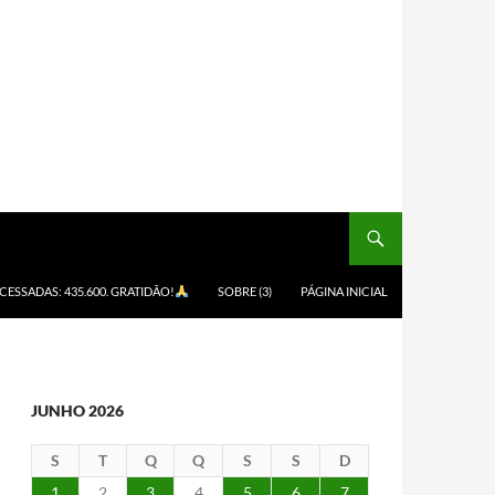
ACESSADAS: 435.600. GRATIDÃO!
SOBRE (3)
PÁGINA INICIAL
JUNHO 2026
S
T
Q
Q
S
S
D
1
2
3
4
5
6
7