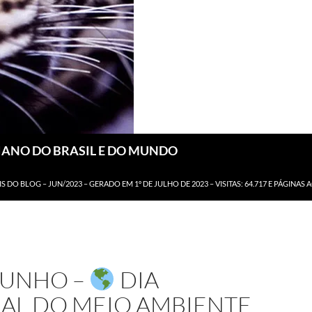
DIANO DO BRASIL E DO MUNDO
IS DO BLOG – JUN/2023 – GERADO EM 1º DE JULHO DE 2023 – VISITAS: 64.717 E PÁGINAS 
JUNHO –
DIA
AL DO MEIO AMBIENTE