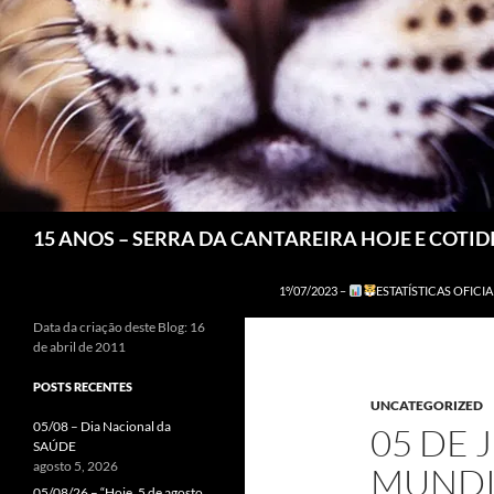
Pesquisar
15 ANOS – SERRA DA CANTAREIRA HOJE E COTI
1º/07/2023 –
ESTATÍSTICAS OFICIA
Data da criação deste Blog: 16
de abril de 2011
POSTS RECENTES
UNCATEGORIZED
05/08 – Dia Nacional da
05 DE 
SAÚDE
agosto 5, 2026
MUNDI
05/08/26 – “Hoje, 5 de agosto,