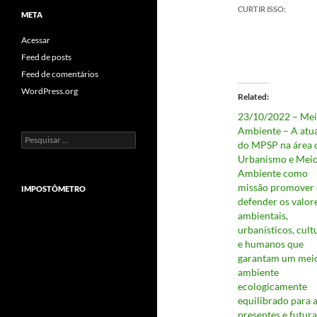
CURTIR ISSO:
META
Acessar
Feed de posts
Feed de comentários
WordPress.org
Related
23/10/2022 – Me
Ambiente – A atu
Pesquisar
do MPSP na área 
por:
Urbanismo e Mei
Ambiente como
missão promover 
IMPOSTÔMETRO
defender os valor
ambientais,
urbanísticos, cult
e humanos que
garantam um mei
ambiente
ecologicamente
equilibrado para 
presentes e futura