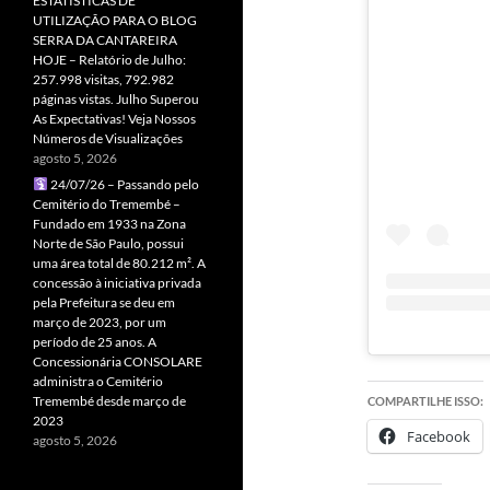
ESTATÍSTICAS DE
UTILIZAÇÃO PARA O BLOG
SERRA DA CANTAREIRA
HOJE – Relatório de Julho:
257.998 visitas, 792.982
páginas vistas. Julho Superou
As Expectativas! Veja Nossos
Números de Visualizações
agosto 5, 2026
24/07/26 – Passando pelo
Cemitério do Tremembé –
Fundado em 1933 na Zona
Norte de São Paulo, possui
uma área total de 80.212 m². A
concessão à iniciativa privada
pela Prefeitura se deu em
março de 2023, por um
período de 25 anos. A
Concessionária CONSOLARE
administra o Cemitério
Tremembé desde março de
COMPARTILHE ISSO:
2023
Facebook
agosto 5, 2026