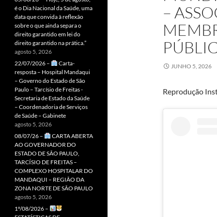
– ASSO
é o Dia Nacional da Saúde, uma
data que convida à reflexão
MEMBR
sobre o que ainda separa o
direito garantido em lei do
PÚBLI
direito garantido na prática.”
agosto 5, 2026
22/07/2026 –
Carta-
JUNHO 5, 2026
resposta – Hospital Mandaqui
– Governo do Estado de São
Paulo – Tarcísio de Freitas -
Reprodução Ins
Secretaria de Estado da Saúde
– Coordenadoria de Serviços
de Saúde – Gabinete
agosto 5, 2026
08/07/26 –
CARTA ABERTA
AO GOVERNADOR DO
ESTADO DE SÃO PAULO,
TARCÍSIO DE FREITAS –
COMPLEXO HOSPITALAR DO
MANDAQUI – REGIÃO DA
ZONA NORTE DE SÃO PAULO
agosto 5, 2026
1º/08/2026 –