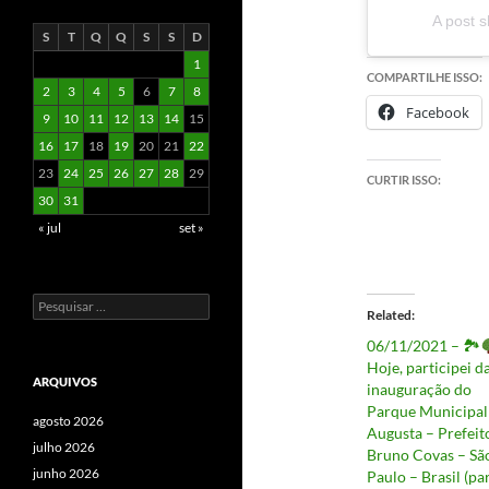
A post s
S
T
Q
Q
S
S
D
1
COMPARTILHE ISSO:
2
3
4
5
6
7
8
Facebook
9
10
11
12
13
14
15
16
17
18
19
20
21
22
23
24
25
26
27
28
29
CURTIR ISSO:
30
31
« jul
set »
Pesquisar
Related
por:
06/11/2021 – 🏞
Hoje, participei d
ARQUIVOS
inauguração do
Parque Municipal
agosto 2026
Augusta – Prefeit
julho 2026
Bruno Covas – Sã
junho 2026
Paulo – Brasil (pa