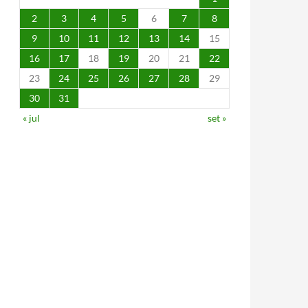
2
3
4
5
6
7
8
9
10
11
12
13
14
15
16
17
18
19
20
21
22
23
24
25
26
27
28
29
30
31
« jul
set »