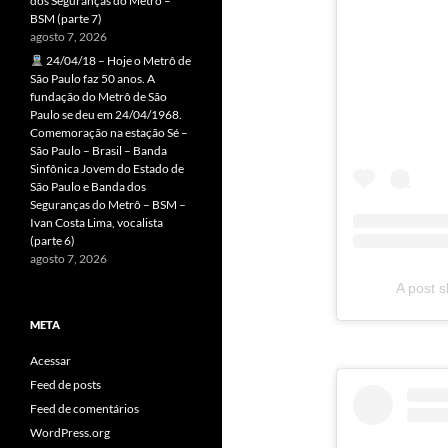
dos Seguranças do Metrô –
BSM (parte 7)
agosto 7, 2026
24/04/18 – Hoje o Metrô de
São Paulo faz 50 anos. A
fundação do Metrô de São
Paulo se deu em 24/04/1968.
Comemoração na estação Sé –
São Paulo – Brasil – Banda
Sinfônica Jovem do Estado de
São Paulo e Banda dos
Seguranças do Metrô – BSM –
Ivan Costa Lima, vocalista
(parte 6)
agosto 7, 2026
A post s
META
Acessar
Feed de posts
Feed de comentários
WordPress.org