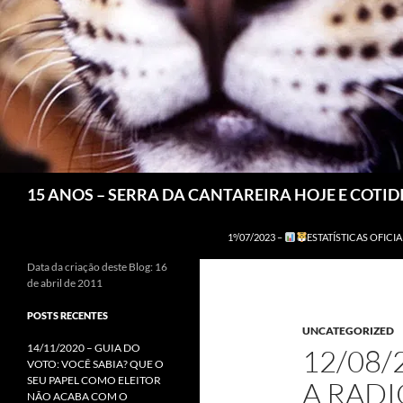
Pesquisar
15 ANOS – SERRA DA CANTAREIRA HOJE E COTI
1º/07/2023 –
ESTATÍSTICAS OFICIA
Data da criação deste Blog: 16
de abril de 2011
POSTS RECENTES
UNCATEGORIZED
14/11/2020 – GUIA DO
12/08/
VOTO: VOCÊ SABIA? QUE O
SEU PAPEL COMO ELEITOR
A RAD
NÃO ACABA COM O