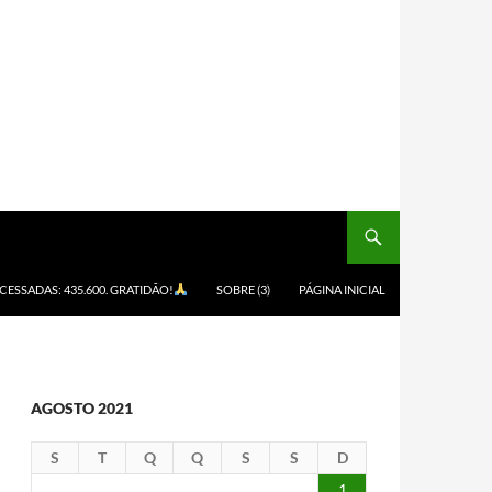
ACESSADAS: 435.600. GRATIDÃO!
SOBRE (3)
PÁGINA INICIAL
AGOSTO 2021
S
T
Q
Q
S
S
D
1