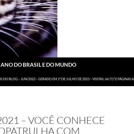
DIANO DO BRASIL E DO MUNDO
IS DO BLOG – JUN/2023 – GERADO EM 1º DE JULHO DE 2023 – VISITAS: 64.717 E PÁGINAS 
2021 – VOCÊ CONHECE
IOPATRULHA COM