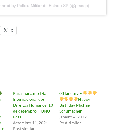
hared by Polícia Militar do Estado SP (@pmesp)
X
Para marcar o Dia
03 january –
a
Internacional dos
Happy
Direitos Humanos, 10
Birthday Michael
de dezembro – ONU
Schumacher
o
Brasil
janeiro 4, 2022
o
dezembro 11, 2021
Post similar
rte
Post similar