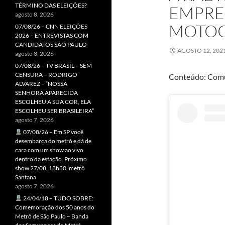
TÉRMINO DAS ELEIÇÕES?
EMPRE
agosto 8, 2026
MOTOC
07/08/26 – CNN ELEIÇÕES
2026 – ENTREVISTAS COM
CANDIDATOS SÃO PAULO
AGOSTO 12, 202
agosto 8, 2026
07/08/26 – TV BRASIL – SEM
CENSURA – RODRIGO
Conteúdo: Comu
ALVAREZ – “NOSSA
SENHORA APARECIDA
ESCOLHEU A SUA COR, ELA
ESCOLHEU SER BRASILEIRA”
agosto 7, 2026
07/08/26 – Em SP você
desembarca do metrô e dá de
cara com um show ao vivo
dentro da estação. Próximo
show 27/08, 18h30, metrô
Santana
agosto 7, 2026
24/04/18 – TUDO SOBRE:
Comemoração dos 50 anos do
Metrô de São Paulo – Banda