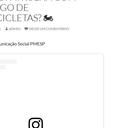
GO DE
ICLETAS? 🏍
1
ADMIN
DEIXE UM COMENTÁRIO
nicação Social PMESP